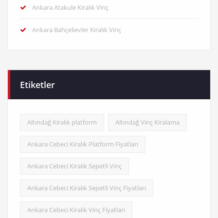
Ankara Atakule Kiralık Vinç
Ankara Bahçelievler Kiralık Vinç
Etiketler
Altındağ Kiralık platform
Altındağ Vinç Kiralama
Ankara Cebeci Kiralık Platform Fiyatları
Ankara Cebeci Kiralık Sepetli Vinç
Ankara Cebeci Kiralık Sepetli Vinç Fiyatları
Ankara Cebeci Kiralık Vinç Fiyatları