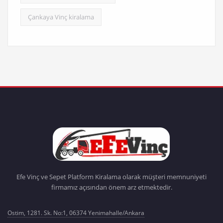
Çankaya Vinç kiralama
Efe Vinç ve Sepet Platform Kiralama olarak müşteri memnuniyeti
firmamız açısından önem arz etmektedir.
Ostim, 1281. Sk. No:1, 06374 Yenimahalle/Ankara