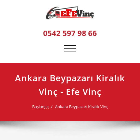
Skip
to
content
0542 597 98 66
Navigasyonu
değiştir
Ankara Beypazarı Kiralık
Vinç - Efe Vinç
Başlangıç
Ankara Beypazarı Kiralık Vinç