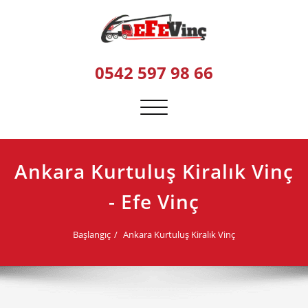
Skip
to
content
0542 597 98 66
Navigasyonu
değiştir
Ankara Kurtuluş Kiralık Vinç
- Efe Vinç
Başlangıç
Ankara Kurtuluş Kiralık Vinç