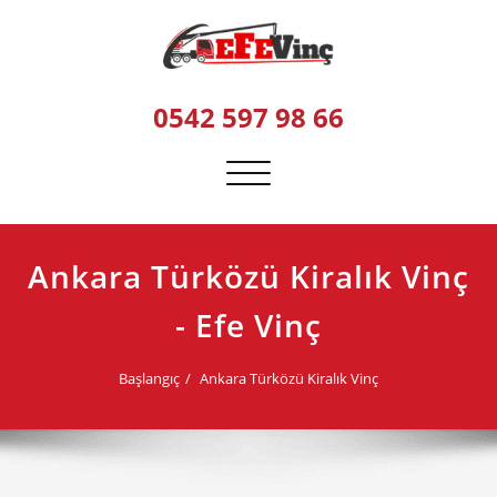
Skip
to
content
0542 597 98 66
Navigasyonu
değiştir
Ankara Türközü Kiralık Vinç
- Efe Vinç
Başlangıç
Ankara Türközü Kiralık Vinç