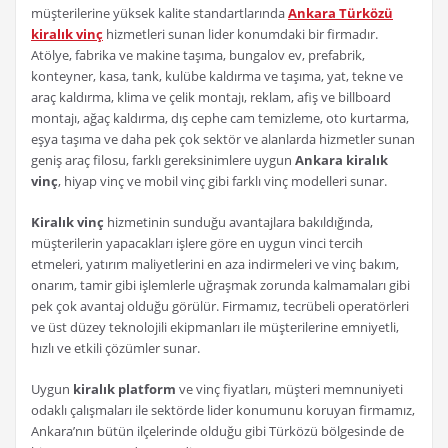
müşterilerine yüksek kalite standartlarında
Ankara Türközü
kiralık vinç
hizmetleri sunan lider konumdaki bir firmadır.
Atölye, fabrika ve makine taşıma, bungalov ev, prefabrik,
konteyner, kasa, tank, kulübe kaldırma ve taşıma, yat, tekne ve
araç kaldırma, klima ve çelik montajı, reklam, afiş ve billboard
montajı, ağaç kaldırma, dış cephe cam temizleme, oto kurtarma,
eşya taşıma ve daha pek çok sektör ve alanlarda hizmetler sunan
geniş araç filosu, farklı gereksinimlere uygun
Ankara kiralık
vinç
, hiyap vinç ve mobil vinç gibi farklı vinç modelleri sunar.
Kiralık vinç
hizmetinin sunduğu avantajlara bakıldığında,
müşterilerin yapacakları işlere göre en uygun vinci tercih
etmeleri, yatırım maliyetlerini en aza indirmeleri ve vinç bakım,
onarım, tamir gibi işlemlerle uğraşmak zorunda kalmamaları gibi
pek çok avantaj olduğu görülür. Firmamız, tecrübeli operatörleri
ve üst düzey teknolojili ekipmanları ile müşterilerine emniyetli,
hızlı ve etkili çözümler sunar.
Uygun
kiralık platform
ve vinç fiyatları, müşteri memnuniyeti
odaklı çalışmaları ile sektörde lider konumunu koruyan firmamız,
Ankara’nın bütün ilçelerinde olduğu gibi Türközü bölgesinde de