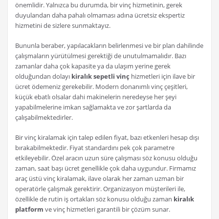
önemlidir. Yalnızca bu durumda, bir vinç hizmetinin, gerek
duyulandan daha pahalı olmaması adına ücretsiz ekspertiz
hizmetini de sizlere sunmaktayız.
Bununla beraber, yapılacakların belirlenmesi ve bir plan dahilinde
çalışmaların yürütülmesi gerektiği de unutulmamalıdır. Bazı
zamanlar daha çok kapasite ya da ulaşım yerine gerek
olduğundan dolayı
kiralık sepetli vinç
hizmetleri için ilave bir
ücret ödemeniz gerekebilir. Modern donanımlı vinç çeşitleri,
küçük ebatlı olsalar dahi makinelerin neredeyse her şeyi
yapabilmelerine imkan sağlamakta ve zor şartlarda da
çalışabilmektedirler.
Bir vinç kiralamak için talep edilen fiyat, bazı etkenleri hesap dışı
bırakabilmektedir. Fiyat standardını pek çok parametre
etkileyebilir. Özel aracın uzun süre çalışması söz konusu olduğu
zaman, saat başı ücret genellikle çok daha uygundur. Firmamız
araç üstü vinç kiralamak, ilave olarak her zaman uzman bir
operatörle çalışmak gerektirir. Organizasyon müşterileri ile,
özellikle de rutin iş ortakları söz konusu olduğu zaman
kiralık
platform
ve vinç hizmetleri garantili bir çözüm sunar.