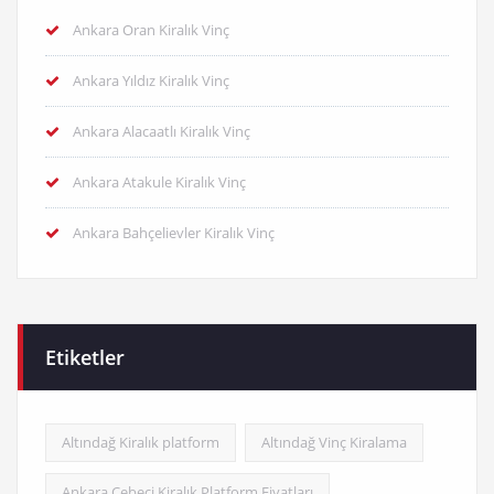
Ankara Oran Kiralık Vinç
Ankara Yıldız Kiralık Vinç
Ankara Alacaatlı Kiralık Vinç
Ankara Atakule Kiralık Vinç
Ankara Bahçelievler Kiralık Vinç
Etiketler
Altındağ Kiralık platform
Altındağ Vinç Kiralama
Ankara Cebeci Kiralık Platform Fiyatları