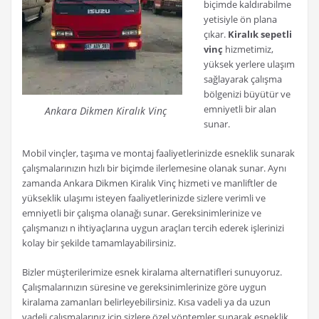
biçimde kaldırabilme
yetisiyle ön plana
çıkar.
Kiralık sepetli
vinç
hizmetimiz,
yüksek yerlere ulaşım
sağlayarak çalışma
bölgenizi büyütür ve
emniyetli bir alan
Ankara Dikmen Kiralık Vinç
sunar.
Mobil vinçler, taşıma ve montaj faaliyetlerinizde esneklik sunarak
çalışmalarınızın hızlı bir biçimde ilerlemesine olanak sunar. Aynı
zamanda Ankara Dikmen Kiralık Vinç hizmeti ve manliftler de
yükseklik ulaşımı isteyen faaliyetlerinizde sizlere verimli ve
emniyetli bir çalışma olanağı sunar. Gereksinimlerinize ve
çalışmanızı n ihtiyaçlarına uygun araçları tercih ederek işlerinizi
kolay bir şekilde tamamlayabilirsiniz.
Bizler müşterilerimize esnek kiralama alternatifleri sunuyoruz.
Çalışmalarınızın süresine ve gereksinimlerinize göre uygun
kiralama zamanları belirleyebilirsiniz. Kısa vadeli ya da uzun
vadeli çalışmalarınız için sizlere özel yöntemler sunarak esneklik