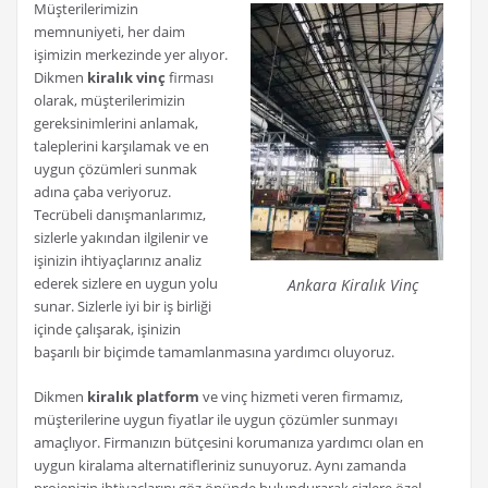
Müşterilerimizin
memnuniyeti, her daim
işimizin merkezinde yer alıyor.
Dikmen
kiralık vinç
firması
olarak, müşterilerimizin
gereksinimlerini anlamak,
taleplerini karşılamak ve en
uygun çözümleri sunmak
adına çaba veriyoruz.
Tecrübeli danışmanlarımız,
sizlerle yakından ilgilenir ve
işinizin ihtiyaçlarınız analiz
ederek sizlere en uygun yolu
Ankara Kiralık Vinç
sunar. Sizlerle iyi bir iş birliği
içinde çalışarak, işinizin
başarılı bir biçimde tamamlanmasına yardımcı oluyoruz.
Dikmen
kiralık platform
ve vinç hizmeti veren firmamız,
müşterilerine uygun fiyatlar ile uygun çözümler sunmayı
amaçlıyor. Firmanızın bütçesini korumanıza yardımcı olan en
uygun kiralama alternatifleriniz sunuyoruz. Aynı zamanda
projenizin ihtiyaçlarını göz önünde bulundurarak sizlere özel