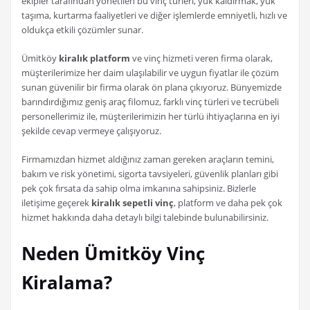
ekipler tarafından yönetilen bu vinç türleri, yük kaldırmak, yük
taşıma, kurtarma faaliyetleri ve diğer işlemlerde emniyetli, hızlı ve
oldukça etkili çözümler sunar.
Ümitköy
kiralık platform
ve vinç hizmeti veren firma olarak,
müşterilerimize her daim ulaşılabilir ve uygun fiyatlar ile çözüm
sunan güvenilir bir firma olarak ön plana çıkıyoruz. Bünyemizde
barındırdığımız geniş araç filomuz, farklı vinç türleri ve tecrübeli
personellerimiz ile, müşterilerimizin her türlü ihtiyaçlarına en iyi
şekilde cevap vermeye çalışıyoruz.
Firmamızdan hizmet aldığınız zaman gereken araçların temini,
bakım ve risk yönetimi, sigorta tavsiyeleri, güvenlik planları gibi
pek çok fırsata da sahip olma imkanına sahipsiniz. Bizlerle
iletişime geçerek
kiralık sepetli vinç
, platform ve daha pek çok
hizmet hakkında daha detaylı bilgi talebinde bulunabilirsiniz.
Neden Ümitköy Vinç
Kiralama?