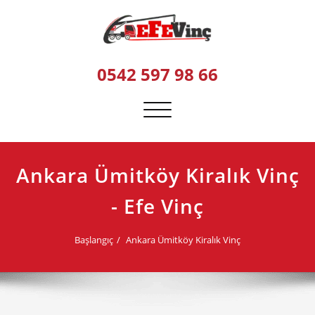
Skip
to
content
0542 597 98 66
Navigasyonu
değiştir
Ankara Ümitköy Kiralık Vinç
- Efe Vinç
Başlangıç
Ankara Ümitköy Kiralık Vinç