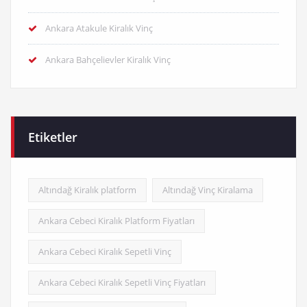
Ankara Atakule Kiralık Vinç
Ankara Bahçelievler Kiralık Vinç
Etiketler
Altındağ Kiralık platform
Altındağ Vinç Kiralama
Ankara Cebeci Kiralık Platform Fiyatları
Ankara Cebeci Kiralık Sepetli Vinç
Ankara Cebeci Kiralık Sepetli Vinç Fiyatları