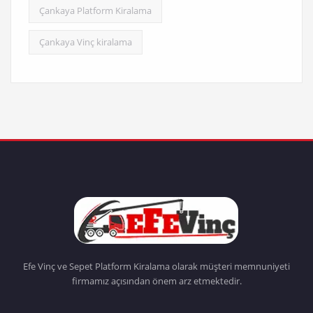
Çankaya Platform Kiralama
Çankaya Vinç kiralama
Efe Vinç ve Sepet Platform Kiralama olarak müşteri memnuniyeti
firmamız açısından önem arz etmektedir.