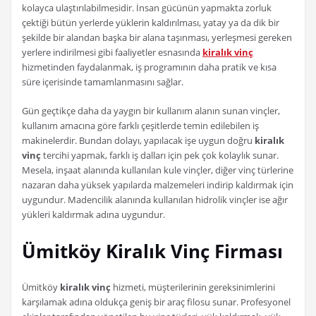
kolayca ulaştırılabilmesidir. İnsan gücünün yapmakta zorluk
çektiği bütün yerlerde yüklerin kaldırılması, yatay ya da dik bir
şekilde bir alandan başka bir alana taşınması, yerleşmesi gereken
yerlere indirilmesi gibi faaliyetler esnasında
kiralık vinç
hizmetinden faydalanmak, iş programının daha pratik ve kısa
süre içerisinde tamamlanmasını sağlar.
Gün geçtikçe daha da yaygın bir kullanım alanın sunan vinçler,
kullanım amacına göre farklı çeşitlerde temin edilebilen iş
makinelerdir. Bundan dolayı, yapılacak işe uygun doğru
kiralık
vinç
tercihi yapmak, farklı iş dalları için pek çok kolaylık sunar.
Mesela, inşaat alanında kullanılan kule vinçler, diğer vinç türlerine
nazaran daha yüksek yapılarda malzemeleri indirip kaldırmak için
uygundur. Madencilik alanında kullanılan hidrolik vinçler ise ağır
yükleri kaldırmak adına uygundur.
Ümitköy Kiralık Vinç Firması
Ümitköy
kiralık vinç
hizmeti, müşterilerinin gereksinimlerini
karşılamak adına oldukça geniş bir araç filosu sunar. Profesyonel