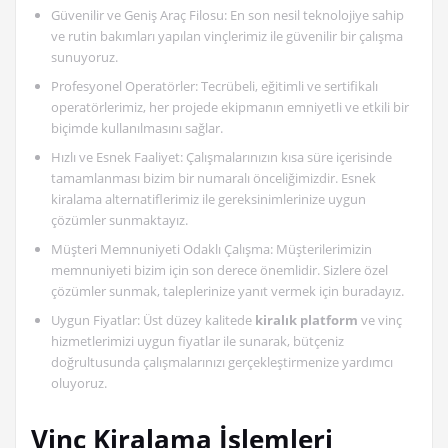
Güvenilir ve Geniş Araç Filosu: En son nesil teknolojiye sahip
ve rutin bakımları yapılan vinçlerimiz ile güvenilir bir çalışma
sunuyoruz.
Profesyonel Operatörler: Tecrübeli, eğitimli ve sertifikalı
operatörlerimiz, her projede ekipmanın emniyetli ve etkili bir
biçimde kullanılmasını sağlar.
Hızlı ve Esnek Faaliyet: Çalışmalarınızın kısa süre içerisinde
tamamlanması bizim bir numaralı önceliğimizdir. Esnek
kiralama alternatiflerimiz ile gereksinimlerinize uygun
çözümler sunmaktayız.
Müşteri Memnuniyeti Odaklı Çalışma: Müşterilerimizin
memnuniyeti bizim için son derece önemlidir. Sizlere özel
çözümler sunmak, taleplerinize yanıt vermek için buradayız.
Uygun Fiyatlar: Üst düzey kalitede
kiralık platform
ve vinç
hizmetlerimizi uygun fiyatlar ile sunarak, bütçeniz
doğrultusunda çalışmalarınızı gerçekleştirmenize yardımcı
oluyoruz.
Vinç Kiralama İşlemleri