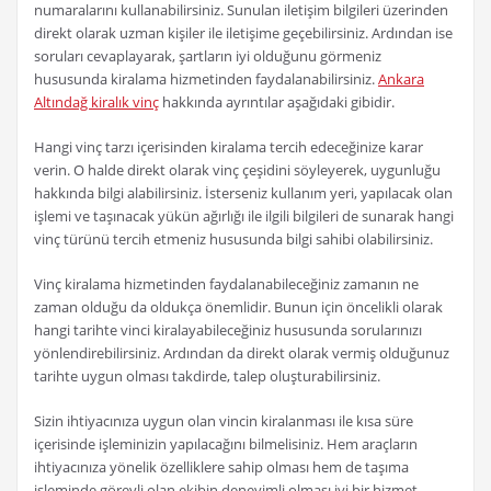
numaralarını kullanabilirsiniz. Sunulan iletişim bilgileri üzerinden
direkt olarak uzman kişiler ile iletişime geçebilirsiniz. Ardından ise
soruları cevaplayarak, şartların iyi olduğunu görmeniz
hususunda kiralama hizmetinden faydalanabilirsiniz.
Ankara
Altındağ kiralık vinç
hakkında ayrıntılar aşağıdaki gibidir.
Hangi vinç tarzı içerisinden kiralama tercih edeceğinize karar
verin. O halde direkt olarak vinç çeşidini söyleyerek, uygunluğu
hakkında bilgi alabilirsiniz. İsterseniz kullanım yeri, yapılacak olan
işlemi ve taşınacak yükün ağırlığı ile ilgili bilgileri de sunarak hangi
vinç türünü tercih etmeniz hususunda bilgi sahibi olabilirsiniz.
Vinç kiralama hizmetinden faydalanabileceğiniz zamanın ne
zaman olduğu da oldukça önemlidir. Bunun için öncelikli olarak
hangi tarihte vinci kiralayabileceğiniz hususunda sorularınızı
yönlendirebilirsiniz. Ardından da direkt olarak vermiş olduğunuz
tarihte uygun olması takdirde, talep oluşturabilirsiniz.
Sizin ihtiyacınıza uygun olan vincin kiralanması ile kısa süre
içerisinde işleminizin yapılacağını bilmelisiniz. Hem araçların
ihtiyacınıza yönelik özelliklere sahip olması hem de taşıma
işleminde görevli olan ekibin deneyimli olması iyi bir hizmet