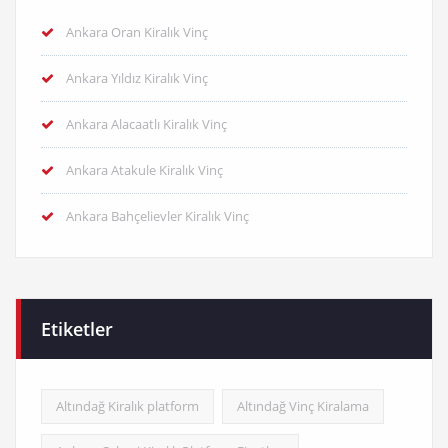
Ankara Oran Kiralık Vinç
Ankara Yıldız Kiralık Vinç
Ankara Alacaatlı Kiralık Vinç
Ankara Atakule Kiralık Vinç
Ankara Bahçelievler Kiralık Vinç
Etiketler
Altındağ Kiralık platform
Altındağ Vinç Kiralama