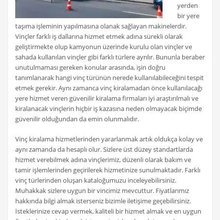
yerden
bir yere
taşıma işleminin yapılmasına olanak sağlayan makinelerdir.
Vinçler farklı iş dallarına hizmet etmek adına sürekli olarak
geliştirmekte olup kamyonun üzerinde kurulu olan vinçler ve
sahada kullanılan vinçler gibi farklı türlere ayrılır. Bununla beraber
unutulmaması gereken konular arasında, işin doğru
tanımlanarak hangi vinç türünün nerede kullanılabileceğini tespit
etmek gerekir. Aynı zamanca vinç kiralamadan önce kullanılacağı
yere hizmet veren güvenilir kiralama firmaları iyi araştırılmalı ve
kiralanacak vinçlerin hiçbir iş kazasına neden olmayacak biçimde
güvenilir olduğundan da emin olunmalıdır.
Vinç kiralama hizmetlerinden yararlanmak artık oldukça kolay ve
aynı zamanda da hesaplı olur. Sizlere üst düzey standartlarda
hizmet verebilmek adına vinçlerimiz, düzenli olarak bakım ve
tamir işlemlerinden geçirilerek hizmetinize sunulmaktadır. Farklı
vinç türlerinden oluşan kataloğumuzu inceleyebilirsiniz.
Muhakkak sizlere uygun bir vincimiz mevcuttur. Fiyatlarımız
hakkında bilgi almak isterseniz bizimle iletişime geçebilirsiniz.
İsteklerinize cevap vermek, kaliteli bir hizmet almak ve en uygun