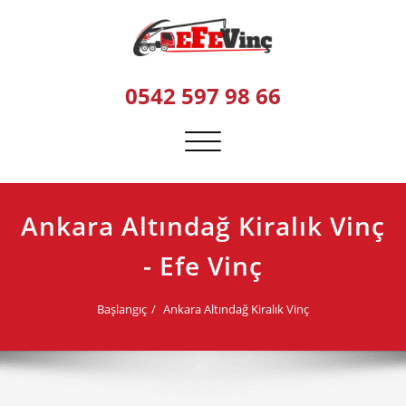
Skip
to
content
0542 597 98 66
Navigasyonu
değiştir
Ankara Altındağ Kiralık Vinç
- Efe Vinç
Başlangıç
Ankara Altındağ Kiralık Vinç