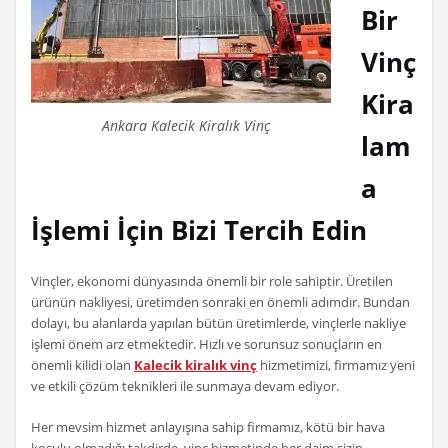
Bir
Vinç
Kira
Ankara Kalecik Kiralık Vinç
lam
a
İşlemi İçin Bizi Tercih Edin
Vinçler, ekonomi dünyasında önemli bir role sahiptir. Üretilen
ürünün nakliyesi, üretimden sonraki en önemli adımdır. Bundan
dolayı, bu alanlarda yapılan bütün üretimlerde, vinçlerle nakliye
işlemi önem arz etmektedir. Hızlı ve sorunsuz sonuçların en
önemli kilidi olan
Kalecik kiralık vinç
hizmetimizi, firmamız yeni
ve etkili çözüm teknikleri ile sunmaya devam ediyor.
Her mevsim hizmet anlayışına sahip firmamız, kötü bir hava
koşulu olmadığı takdirde, vinç hizmetinde her daim sizin