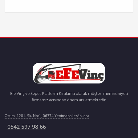
Efe Vinç ve Sepet Platform Kiralama olarak müşteri memnuniyeti
firmamız açısından önem arz etmektedir.
Ostim, 1281. Sk. No:1, 06374 Yenimahalle/Ankara
0542 597 98 66