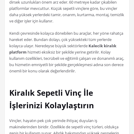
dirsek uzunlukları önem arz eder. 60 metreye kadar çıkabilen
platformlar mevcuttur. Küçük sepetli vinçlere göre, bu vinçler
daha yüksek yerlerdeki tamir, onarım, kurtarma, montaj, temizlik
ve diğer işler için kullanır.
Kendi çevresinde kolayca dönebilen bu araçlar, her yöne rahatça
hareket eder. Bundan dolayı, çok yüksekteki tüm yerlerde
kolayca ulaşır. Neredeyse büyük sektörlerde
Kalecik kiralık
platform
hizmeti eksiksiz bir şekilde yerine getirilir. Kolay
kullanım özellikleri, tecrübeli ve eğitimli çalışan ve donanımlı araç,
bu hizmetin emniyetli bir şekilde gerçekleşmesi adına son derece
önemli bir konu olarak değerlendirilir.
Kiralık Sepetli Vinç İle
İşlerinizi Kolaylaştırın
Vinçler, hayatın pek çok yerinde ihtiyaç duyulan iş
makinelerinden biridir. Özellikle de sepetli vinç türleri, oldukça
geniş bir kullanım sunar. Ağırlık bakımından yüksek nesnelerin