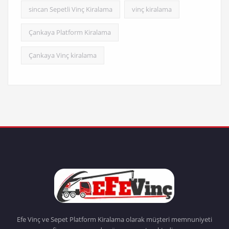
sincan Sepetli Vinç Kiralama
vinç kiralama
Çankaya Platform Kiralama
Çankaya Vinç kiralama
Efe Vinç ve Sepet Platform Kiralama olarak müşteri memnuniyeti