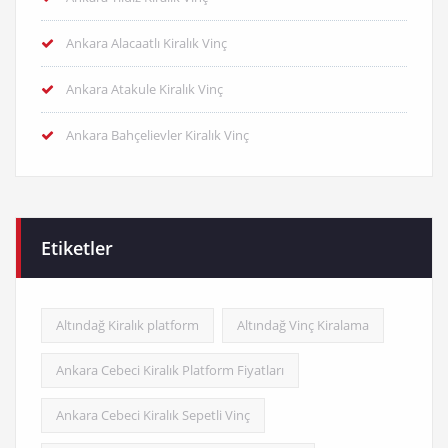
Ankara Alacaatlı Kiralık Vinç
Ankara Atakule Kiralık Vinç
Ankara Bahçelievler Kiralık Vinç
Etiketler
Altındağ Kiralık platform
Altındağ Vinç Kiralama
Ankara Cebeci Kiralık Platform Fiyatları
Ankara Cebeci Kiralık Sepetli Vinç