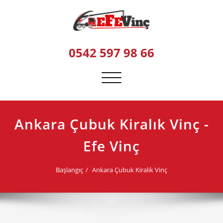
Skip
to
content
0542 597 98 66
Navigasyonu
değiştir
Ankara Çubuk Kiralık Vinç -
Efe Vinç
Başlangıç
Ankara Çubuk Kiralık Vinç